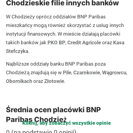
Chodzieskie filie innych banków
W Chodzieży oprócz oddziałów BNP Paribas
mieszkańcy mogą również skorzystać z usług innych
instytucji finansowych. W mieście działają placówki
takich banków jak
PKO BP
,
Credit Agricole
oraz
Kasa
Stefczyka
.
Najbliższe oddziały banku BNP Paribas poza
Chodzieżą znajdują się w
Pile
,
Czarnkowie
,
Wągrowcu
,
Obornikach
oraz
Złotowie
.
Średnia ocen placówki BNP
Paribas Chodzież
Kliknij, aby zobaczyć wszystkie opinie
0
(na podstawie 0 opinii)