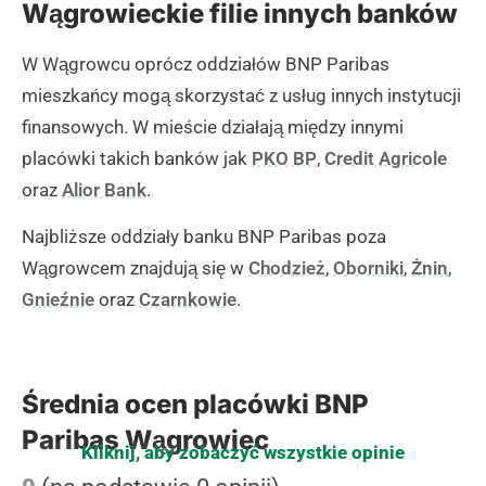
Wągrowieckie filie innych banków
W Wągrowcu oprócz oddziałów BNP Paribas
mieszkańcy mogą skorzystać z usług innych instytucji
finansowych. W mieście działają między innymi
placówki takich banków jak
PKO BP
,
Credit Agricole
oraz
Alior Bank
.
Najbliższe oddziały banku BNP Paribas poza
Wągrowcem znajdują się w
Chodzież
,
Oborniki
,
Żnin
,
Gnieźnie
oraz
Czarnkowie
.
Średnia ocen placówki BNP
Paribas Wągrowiec
Kliknij, aby zobaczyć wszystkie opinie