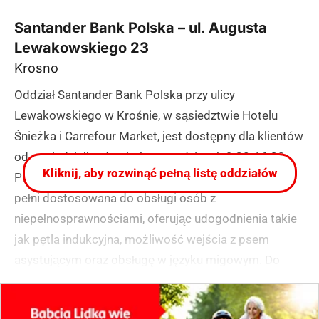
Santander Bank Polska – ul. Augusta
Lewakowskiego 23
Krosno
Oddział Santander Bank Polska przy ulicy
Lewakowskiego w Krośnie, w sąsiedztwie Hotelu
Śnieżka i Carrefour Market, jest dostępny dla klientów
od poniedziałku do piątku w godzinach 9:30-16:30.
Kliknij, aby rozwinąć pełną listę oddziałów
Placówka dysponuje własnym parkingiem i jest w
pełni dostosowana do obsługi osób z
niepełnosprawnościami, oferując udogodnienia takie
jak pętla indukcyjna, możliwość wejścia z psem
asystującym oraz obsługę w języku migowym. Do
oddziału można łatwo dotrzeć zarówno samochodem
od strony ulicy Wolności, jak i komunikacją miejską,