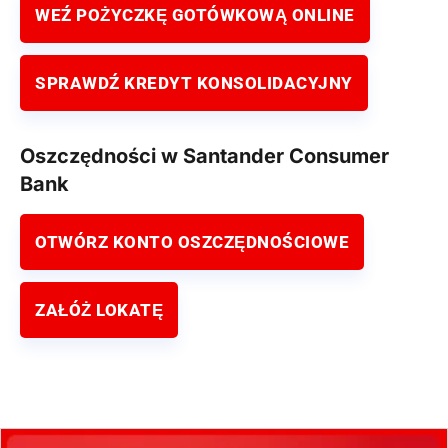
WEŹ POŻYCZKĘ GOTÓWKOWĄ ONLINE
SPRAWDŹ KREDYT KONSOLIDACYJNY
Oszczędności w Santander Consumer
Bank
OTWÓRZ KONTO OSZCZĘDNOŚCIOWE
ZAŁÓŻ LOKATĘ