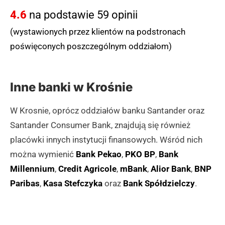
4.6
na podstawie 59 opinii
dostępnością dla osób z psami asystującymi, a
dotrzeć do niego można zarówno komunikacją
(wystawionych przez klientów na podstronach
miejską, jak i samochodem, korzystając z miejsc
poświęconych poszczególnym oddziałom)
parkingowych dostępnych wzdłuż ulicy.
(zgłoś, jeśli ten opis wprowadza w błąd)
Inne banki w Krośnie
W Krosnie, oprócz oddziałów banku Santander oraz
Santander Consumer Bank, znajdują się również
placówki innych instytucji finansowych. Wśród nich
można wymienić
Bank Pekao
,
PKO BP
,
Bank
Millennium
,
Credit Agricole
,
mBank
,
Alior Bank
,
BNP
Paribas
,
Kasa Stefczyka
oraz
Bank Spółdzielczy
.